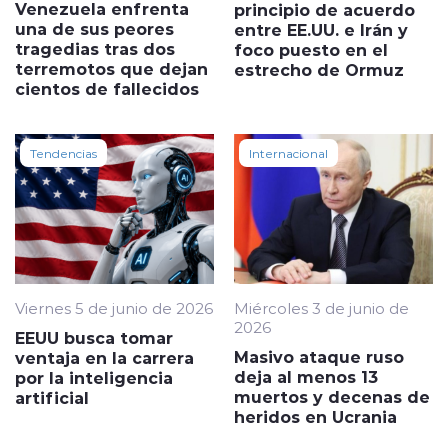
Venezuela enfrenta
principio de acuerdo
una de sus peores
entre EE.UU. e Irán y
tragedias tras dos
foco puesto en el
terremotos que dejan
estrecho de Ormuz
cientos de fallecidos
Tendencias
Internacional
Viernes 5 de junio de 2026
Miércoles 3 de junio de
2026
EEUU busca tomar
Masivo ataque ruso
ventaja en la carrera
deja al menos 13
por la inteligencia
muertos y decenas de
artificial
heridos en Ucrania