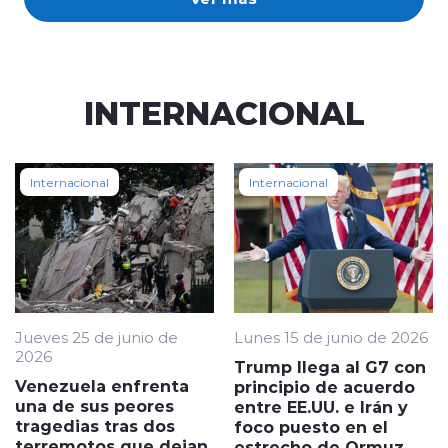
INTERNACIONAL
Internacional
Internacional
Jueves 25 de junio de
Lunes 15 de junio de 2026
2026
Trump llega al G7 con
Venezuela enfrenta
principio de acuerdo
una de sus peores
entre EE.UU. e Irán y
tragedias tras dos
foco puesto en el
terremotos que dejan
estrecho de Ormuz