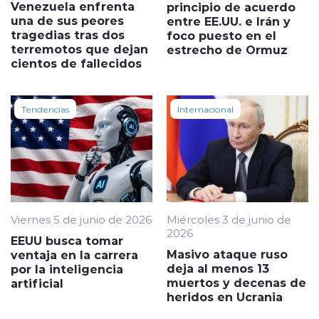
Venezuela enfrenta
principio de acuerdo
una de sus peores
entre EE.UU. e Irán y
tragedias tras dos
foco puesto en el
terremotos que dejan
estrecho de Ormuz
cientos de fallecidos
Tendencias
Internacional
Viernes 5 de junio de 2026
Miércoles 3 de junio de
2026
EEUU busca tomar
Masivo ataque ruso
ventaja en la carrera
deja al menos 13
por la inteligencia
muertos y decenas de
artificial
heridos en Ucrania