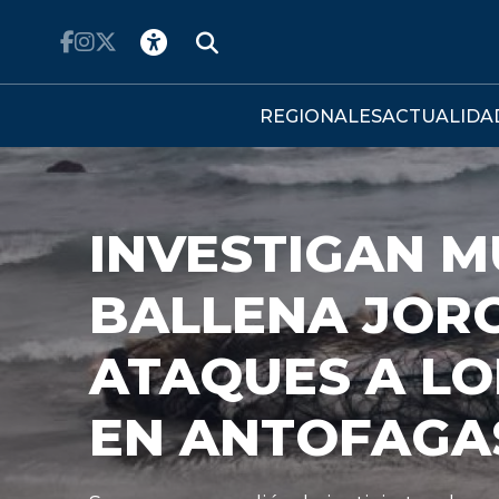
Click acá para ir directamente al contenido
REGIONALES
ACTUALIDA
EJECUTIVO PR
PROYECTO PA
IMPUESTO AL 
HIPOTECARIO 