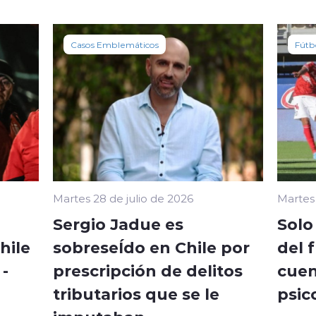
Casos Emblemáticos
Fútb
Martes 28 de julio de 2026
Martes 
Sergio Jadue es
Solo
hile
sobreseÍdo en Chile por
del 
-
prescripción de delitos
cuen
tributarios que se le
psic