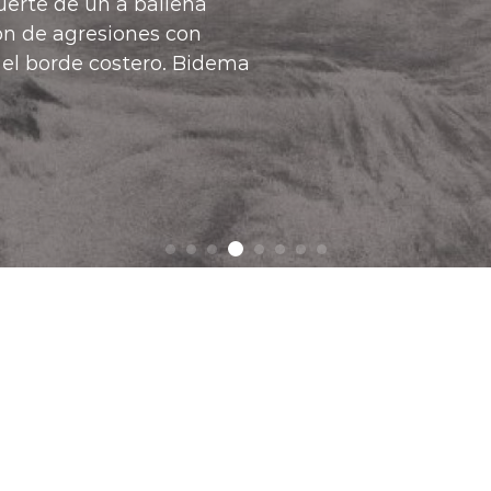
ndo es ampliando las
pia", manifestó el