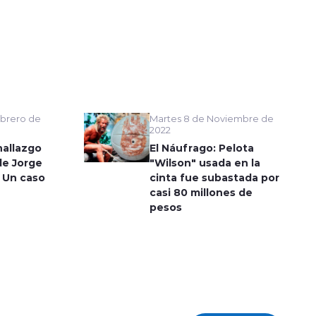
Martes 8 de Noviembre de
brero de
2022
El Náufrago: Pelota
hallazgo
"Wilson" usada en la
de Jorge
cinta fue subastada por
 Un caso
casi 80 millones de
pesos