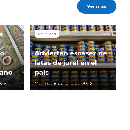
Ver más
a
Actualidad
co
Advierten escasez de
latas de jurel en el
cano
país
026
Martes 28 de julio de 2026