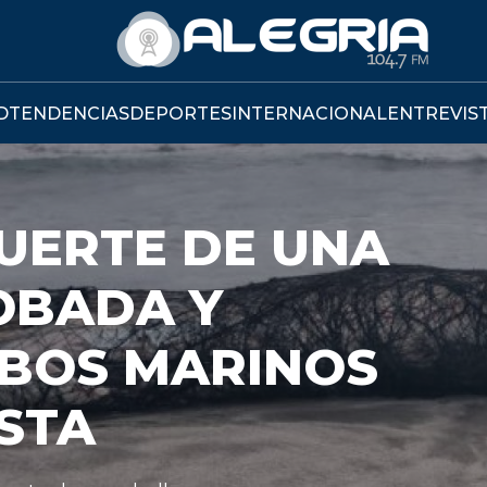
D
TENDENCIAS
DEPORTES
INTERNACIONAL
ENTREVIS
ESENTA
RA BAJAR
CRÉDITO
A UN 3%