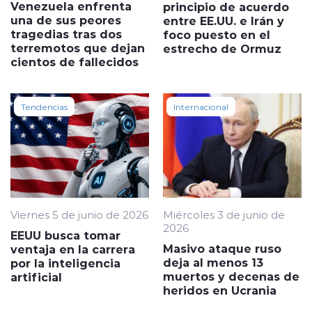
Venezuela enfrenta
principio de acuerdo
una de sus peores
entre EE.UU. e Irán y
tragedias tras dos
foco puesto en el
terremotos que dejan
estrecho de Ormuz
cientos de fallecidos
Tendencias
Internacional
Viernes 5 de junio de 2026
Miércoles 3 de junio de
2026
EEUU busca tomar
Masivo ataque ruso
ventaja en la carrera
deja al menos 13
por la inteligencia
muertos y decenas de
artificial
heridos en Ucrania