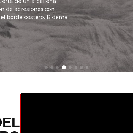
ndo es ampliando las
pia", manifestó el
DEL