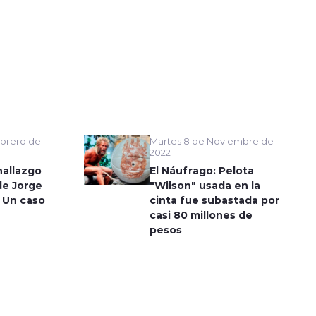
Martes 8 de Noviembre de
brero de
2022
El Náufrago: Pelota
hallazgo
"Wilson" usada en la
de Jorge
cinta fue subastada por
 Un caso
casi 80 millones de
pesos