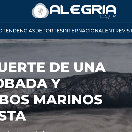
D
TENDENCIAS
DEPORTES
INTERNACIONAL
ENTREVIS
ESENTA
RA BAJAR
CRÉDITO
A UN 3%