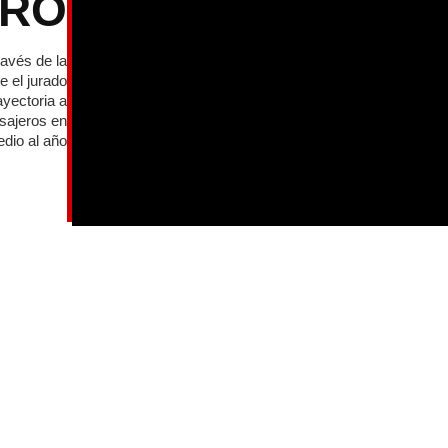
TRO
ravés de la
e el jurado
ayectoria a
asajeros en
dio al año