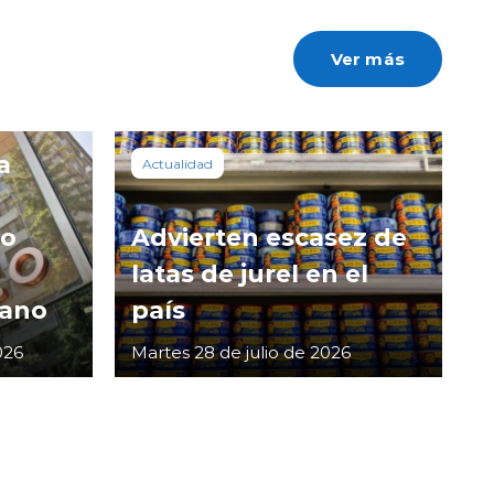
Ver más
a
Actualidad
co
Advierten escasez de
latas de jurel en el
cano
país
026
Martes 28 de julio de 2026