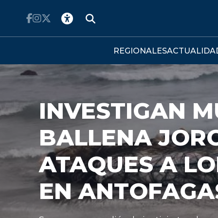
Click acá para ir directamente al contenido
REGIONALES
ACTUALIDA
EJECUTIVO PR
PROYECTO PA
IMPUESTO AL 
HIPOTECARIO 