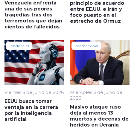
Venezuela enfrenta
principio de acuerdo
una de sus peores
entre EE.UU. e Irán y
tragedias tras dos
foco puesto en el
terremotos que dejan
estrecho de Ormuz
cientos de fallecidos
Tendencias
Internacional
Viernes 5 de junio de 2026
Miércoles 3 de junio de
2026
EEUU busca tomar
Masivo ataque ruso
ventaja en la carrera
deja al menos 13
por la inteligencia
muertos y decenas de
artificial
heridos en Ucrania