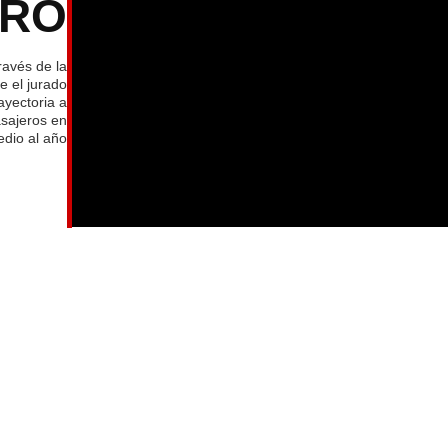
TRO
ravés de la
e el jurado
ayectoria a
asajeros en
dio al año