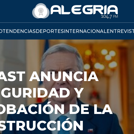
D
TENDENCIAS
DEPORTES
INTERNACIONAL
ENTREVIS
SENADO COMPLETA
HO DE PROYECTO 
TRUCCIÓ NACION
rar la revisión del Tribunal Constitucional