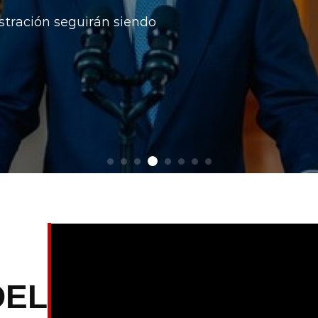
stos por la oposición, desde donde
igualdad territorial.
DEL