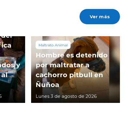
Ver más
 del
fica
Maltrato Animal
Hombre es detenido
ados y
por maltratar a
 al
cachorro pitbull en
Ñuñoa
6
Lunes 3 de agosto de 2026