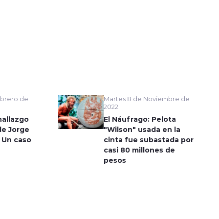
Martes 8 de Noviembre de
brero de
2022
El Náufrago: Pelota
hallazgo
"Wilson" usada en la
de Jorge
cinta fue subastada por
 Un caso
casi 80 millones de
pesos