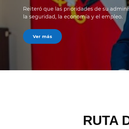
luego de recursos impue
critican la norma por des
Ver más
RUTA 