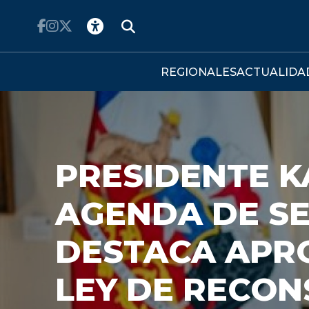
Click acá para ir directamente al contenido
REGIONALES
ACTUALIDA
A LEY: 
DESPAC
RECONS
Ahora la ley deberá supe