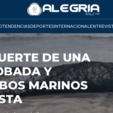
D
TENDENCIAS
DEPORTES
INTERNACIONAL
ENTREVIS
TIVO PRESENTA
ECTO PARA BAJA
STO AL CRÉDITO
ECARIO A UN 3%