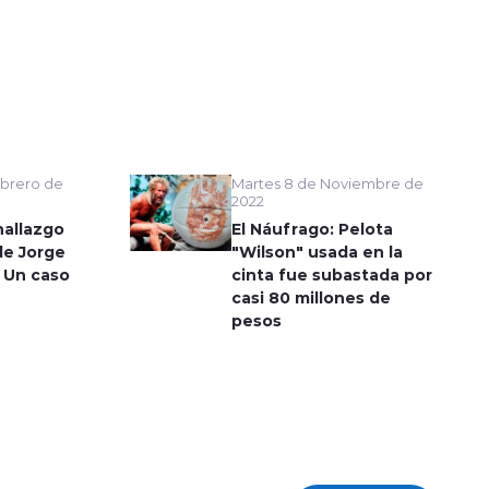
Martes 8 de Noviembre de
brero de
2022
El Náufrago: Pelota
hallazgo
"Wilson" usada en la
de Jorge
cinta fue subastada por
 Un caso
casi 80 millones de
pesos