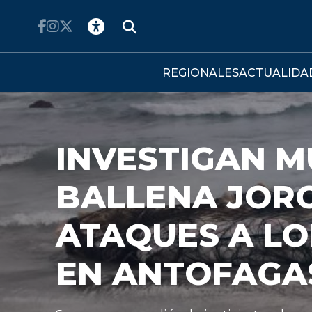
Click acá para ir directamente al contenido
REGIONALES
ACTUALIDA
EJECU
PROY
IMPUE
HIPOT