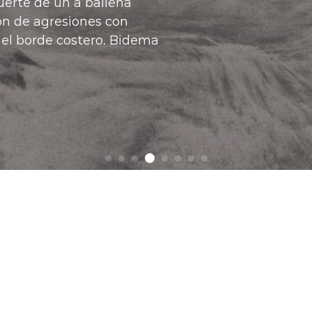
a lo que estamos haciendo es ampliando las
acceso a la vivienda propia", manifestó el
enda, Iván Poduje.