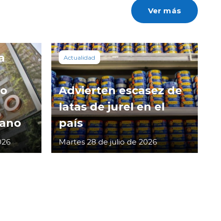
Ver más
a
Actualidad
co
Advierten escasez de
latas de jurel en el
cano
país
026
Martes 28 de julio de 2026