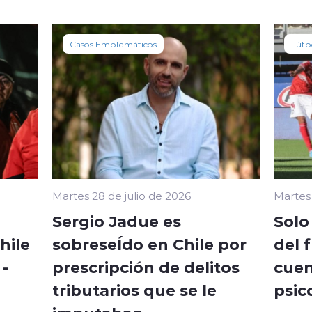
Casos Emblemáticos
Fútb
Martes 28 de julio de 2026
Martes 
Sergio Jadue es
Solo
hile
sobreseÍdo en Chile por
del 
-
prescripción de delitos
cuen
tributarios que se le
psic