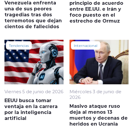
Venezuela enfrenta
principio de acuerdo
una de sus peores
entre EE.UU. e Irán y
tragedias tras dos
foco puesto en el
terremotos que dejan
estrecho de Ormuz
cientos de fallecidos
Tendencias
Internacional
Viernes 5 de junio de 2026
Miércoles 3 de junio de
2026
EEUU busca tomar
Masivo ataque ruso
ventaja en la carrera
deja al menos 13
por la inteligencia
muertos y decenas de
artificial
heridos en Ucrania